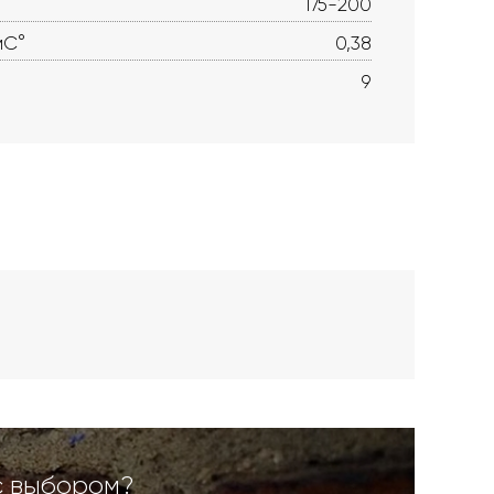
175-200
мС°
0,38
9
с выбором?