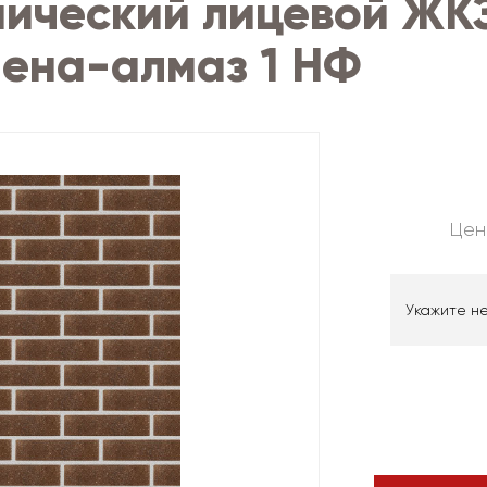
ический лицевой ЖК
ена-алмаз 1 НФ
Цен
Укажите н