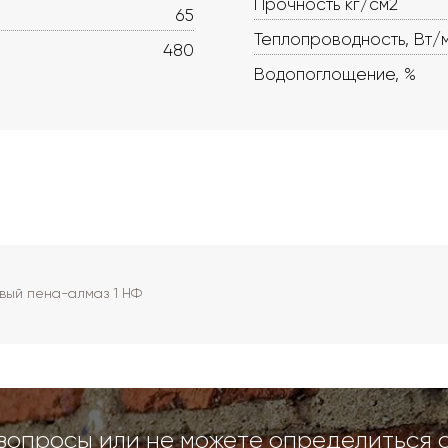
Прочность кг/см2
65
Теплопроводность, Вт/
480
Водопоглощение, %
вый пена-алмаз 1 НФ
вопросы или не можете определиться 