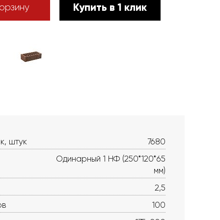
Купить в 1 клик
орзину
к, штук
7680
Одинарный 1 НФ (250*120*65
мм)
2,5
ов
100