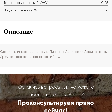
Теплопроводность, Вт/мС°
0,45
Водопоглощение, %
4
Описание
Кирпич клинкерный лицевой Ликолор Сибирский Архитекторъ
Иркутскъ шагрень полнотелый 1 НФ
Остались вопросы или не можете
определиться с выбором?
Проконсультируем прямо
сейчас!