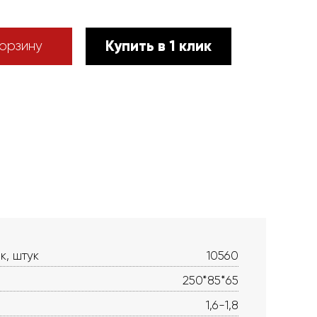
Купить в 1 клик
орзину
к, штук
10560
250*85*65
1,6-1,8