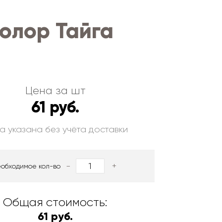
олор Тайга
Цена за шт
61 руб.
а указана без учёта доставки
-
+
еобходимое кол-во
Общая стоимость:
61 руб.