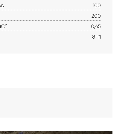
ов
100
200
мС°
0,45
8-11