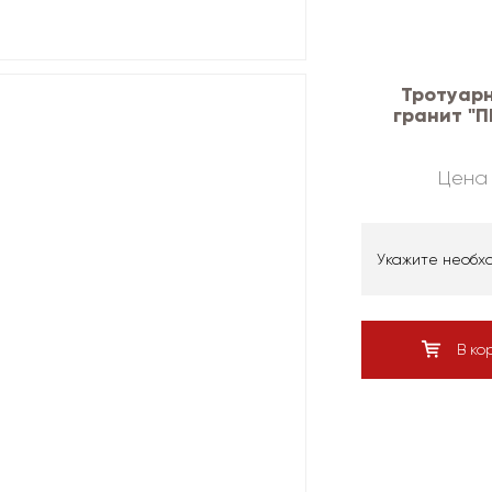
Тротуарн
гранит "П
Цена 
Укажите необх
В ко