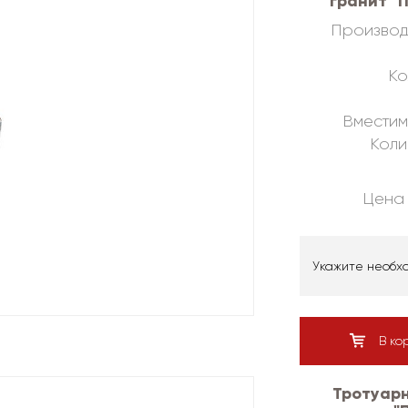
гранит "
Производ
Ко
Вместим
Коли
Цена 
Укажите необх
В ко
Тротуарн