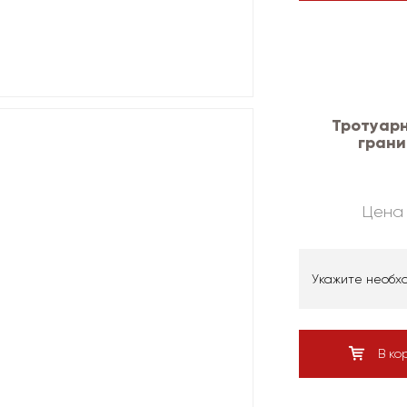
Тротуарн
грани
Цена 
Укажите необх
В ко