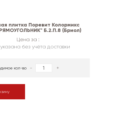
ая плитка Поревит Колормикс
РЯМОУГОЛЬНИК" Б.2.П.8 (Бриол)
Цена за :
указана без учёта доставки
-
+
одимое кол-во
рзину