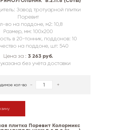
ПРЯМОУГОЛЬНИК" Б.2.П.8 (Соты)
итель: Завод тротуарной плитки
Поревит
л-во на поддоне, м2: 10,8
Размер, мм: 100х200
ость в 20-тонник, поддонов: 10
чество на поддоне, шт: 540
3 263 руб.
Цена за :
указана без учёта доставки
-
+
одимое кол-во
рзину
ая плитка Поревит Колормикс