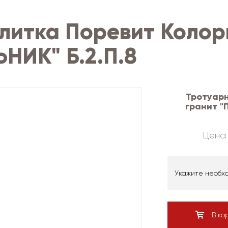
литка Поревит Колор
НИК" Б.2.П.8
Тротуарн
гранит "
Цена 
Укажите необх
В ко