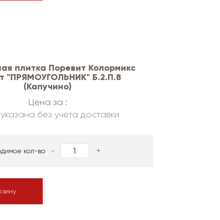
ая плитка Поревит Колормикс
т "ПРЯМОУГОЛЬНИК" Б.2.П.8
(Капучино)
Цена за :
указана без учёта доставки
-
+
одимое кол-во
рзину