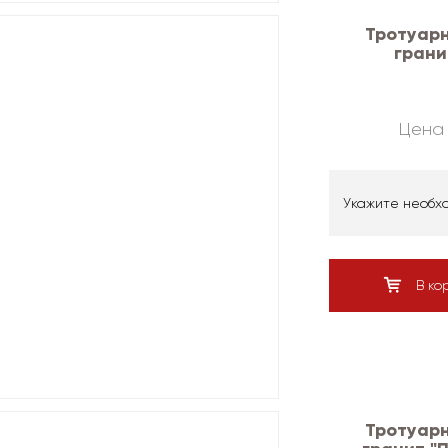
Тротуарн
грани
Цена 
Укажите необх
В ко
Тротуарн