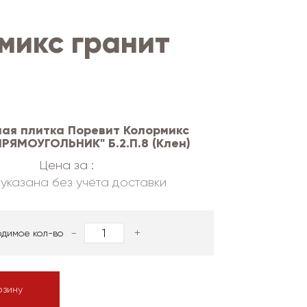
микс гранит
ая плитка Поревит Колормикс
ПРЯМОУГОЛЬНИК" Б.2.П.8 (Клен)
Цена за :
указана без учёта доставки
-
+
одимое кол-во
рзину