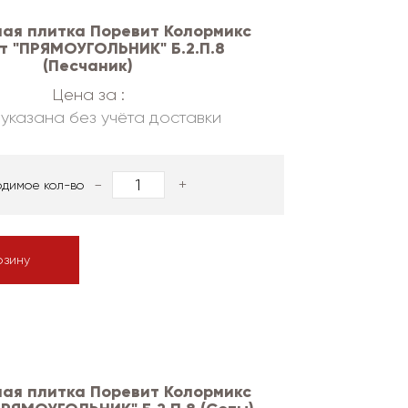
ая плитка Поревит Колормикс
т "ПРЯМОУГОЛЬНИК" Б.2.П.8
(Песчаник)
Цена за :
указана без учёта доставки
-
+
одимое кол-во
рзину
ая плитка Поревит Колормикс