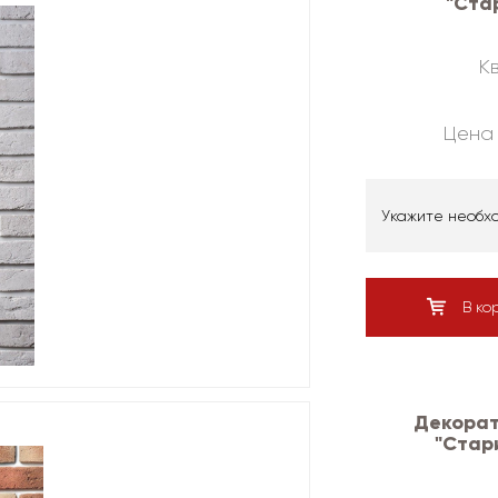
"Ста
Кв
Цена 
Укажите необх
В ко
Декорат
"Стар