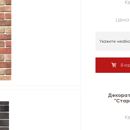
Кв
Цена 
Укажите необх
В ко
Декорат
"Стар
Кв