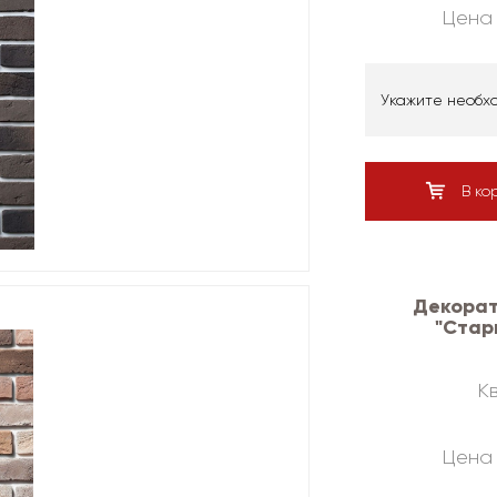
Цена 
Укажите необх
В ко
Декорат
"Стар
Кв
Цена 