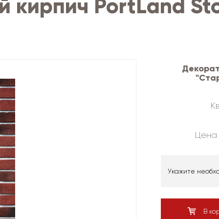
 кирпич PortLand St
Декорат
"Ста
Кв
Цена 
Укажите необх
В ко