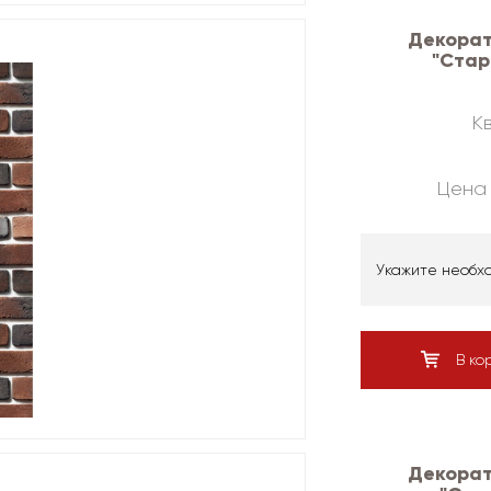
Декорат
"Стар
Кв
Цена 
Укажите необх
В ко
Декорат