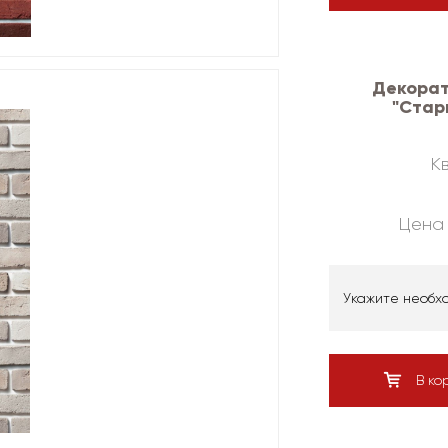
Декорат
"Стар
Кв
Цена 
Укажите необх
В ко