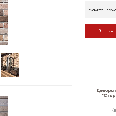
Укажите необх
В ко
Декорат
"Стар
Кв