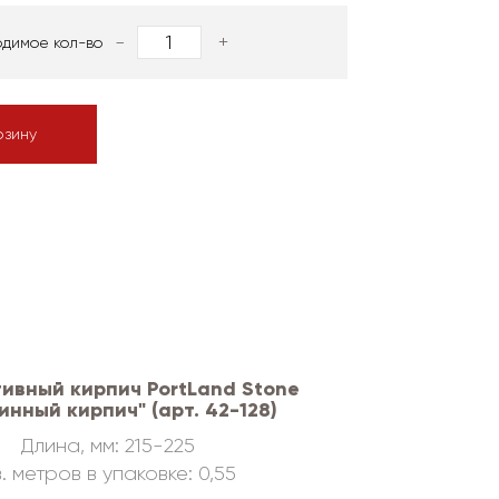
-
+
одимое кол-во
рзину
ивный кирпич PortLand Stone
инный кирпич" (арт. 42-128)
Длина, мм: 215-225
. метров в упаковке: 0,55