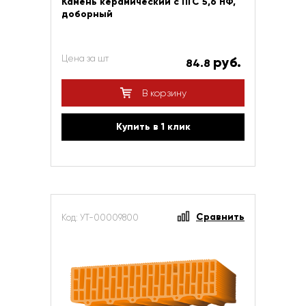
Камень керамический с ПГС 5,6 НФ,
доборный
Цена за шт
руб.
84.8
В корзину
Купить в 1 клик
Сравнить
Код: УТ-00009800