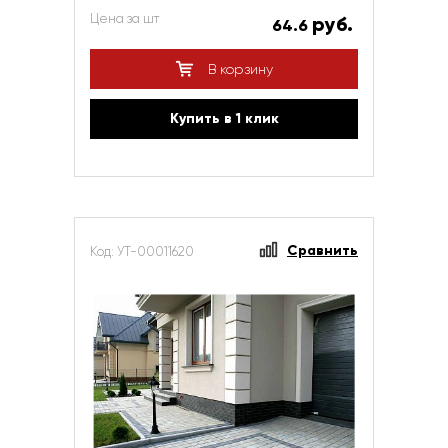
Цена за шт
руб.
64.6
В корзину
Купить в 1 клик
Сравнить
Код: УТ-00011620