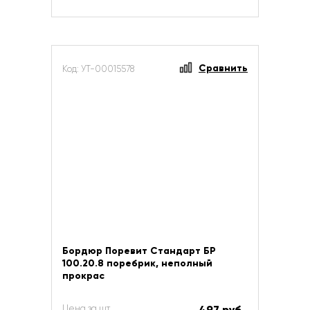
Сравнить
Код: УТ-00015578
Бордюр Поревит Стандарт БР
100.20.8 поребрик, неполный
прокрас
Цена за шт
497 руб.