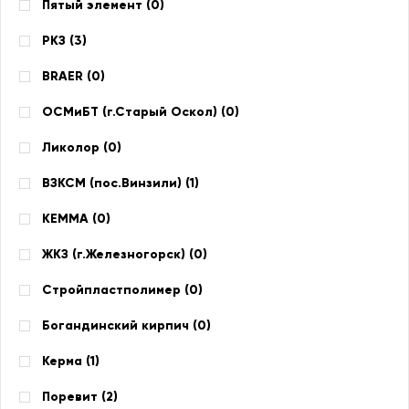
Пятый элемент (
0
)
РКЗ (
3
)
BRAER (
0
)
ОСМиБТ (г.Старый Оскол) (
0
)
Ликолор (
0
)
ВЗКСМ (пос.Винзили) (
1
)
КЕММА (
0
)
ЖКЗ (г.Железногорск) (
0
)
Стройпластполимер (
0
)
Богандинский кирпич (
0
)
Керма (
1
)
Поревит (
2
)