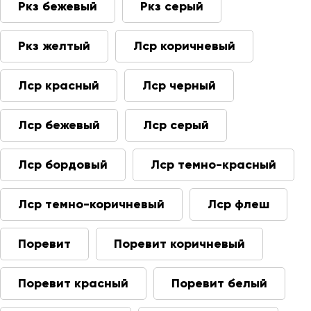
Ркз бежевый
Ркз серый
Ркз желтый
Лср коричневый
Лср красный
Лср черный
Лср бежевый
Лср серый
Лср бордовый
Лср темно-красный
Лср темно-коричневый
Лср флеш
Поревит
Поревит коричневый
Поревит красный
Поревит белый