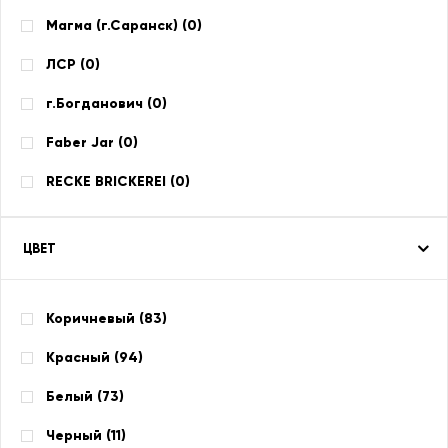
Магма (г.Саранск) (
0
)
ЛСР (
0
)
г.Богданович (
0
)
Faber Jar (
0
)
RECKE BRICKEREI (
0
)
ЦВЕТ
Коричневый (
83
)
Красный (
94
)
Белый (
73
)
Черный (
11
)