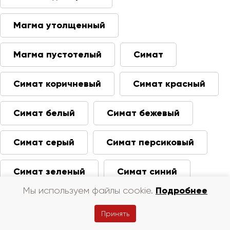
Магма утолщенный
Магма пустотелый
Симат
Симат коричневый
Симат красный
Симат белый
Симат бежевый
Симат серый
Симат персиковый
Симат зеленый
Симат синий
Подробнее
Мы используем файлы cookie.
Симат одинарный
Принять