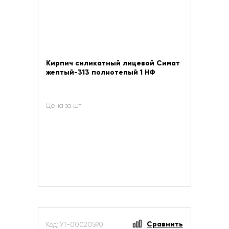
Кирпич силикатный лицевой Симат
желтый-313 полнотелый 1 НФ
Цена за шт
Сравнить
Код: УТ-00020590