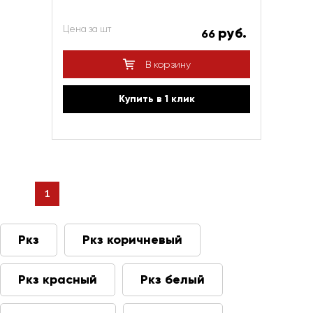
Цена за шт
руб.
66
В корзину
Купить в 1 клик
1
Ркз
Ркз коричневый
Ркз красный
Ркз белый