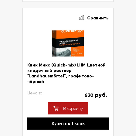
Сравнить
Квик Микс (Quick-mix) LHM Цветной
кладочный раствор
"Landhausmörtel", графитово-
чёрный
Цена за
руб.
630
В корзину
Купить в 1 клик