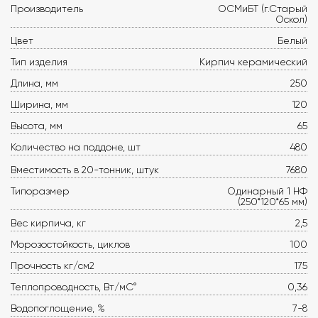
Производитель
ОСМиБТ (г.Старый
Оскол)
Цвет
Белый
Тип изделия
Кирпич керамический
Длина, мм
250
Ширина, мм
120
Высота, мм
65
Количество на поддоне, шт
480
Вместимость в 20-тонник, штук
7680
Типоразмер
Одинарный 1 НФ
(250*120*65 мм)
Вес кирпича, кг
2,5
Морозостойкость, циклов
100
Прочность кг/см2
175
Теплопроводность, Вт/мС°
0,36
Водопоглощение, %
7-8