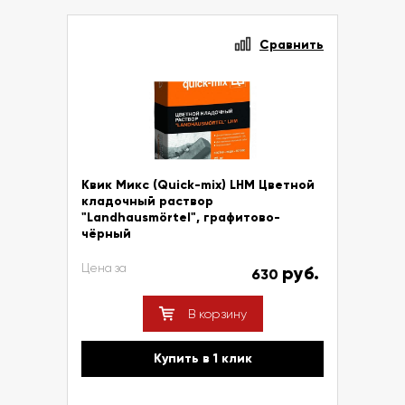
Сравнить
Квик Микс (Quick-mix) LHM Цветной
кладочный раствор
"Landhausmörtel", графитово-
чёрный
Цена за
руб.
630
В корзину
Купить в 1 клик