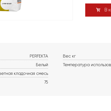
В к
PERFEKTA
Вес кг
Белый
Температура использо
ветная кладочная смесь
75