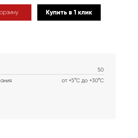
Купить в 1 клик
орзину
50
вания
от +5°С до +30°С