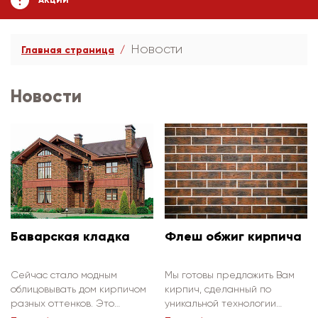
АКЦИИ
Новости
Главная страница
Новости
Баварская кладка
Флеш обжиг кирпича
Сейчас стало модным
Мы готовы предложить Вам
облицовывать дом кирпичом
кирпич, сделанный по
разных оттенков. Это
уникальной технологии
выглядит стильно и
Флэш-обжига от завода