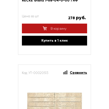
RECKE Glanz 1-68-04-0-00 1 НФ
Цена за шт
руб.
278
В корзину
Купить в 1 клик
Сравнить
Код: УТ-00020513