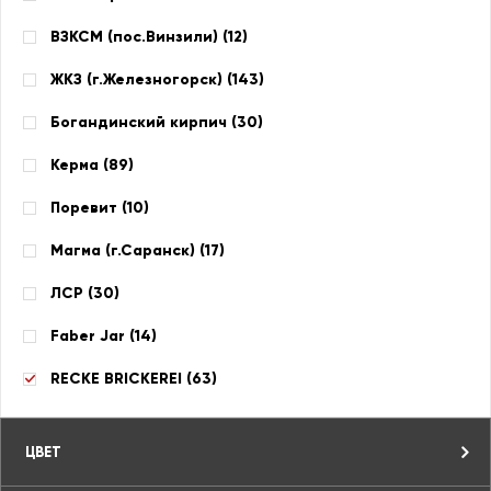
ВЗКСМ (пос.Винзили) (
12
)
ЖКЗ (г.Железногорск) (
143
)
Богандинский кирпич (
30
)
Керма (
89
)
Поревит (
10
)
Магма (г.Саранск) (
17
)
ЛСР (
30
)
Faber Jar (
14
)
RECKE BRICKEREI (
63
)
ЦВЕТ