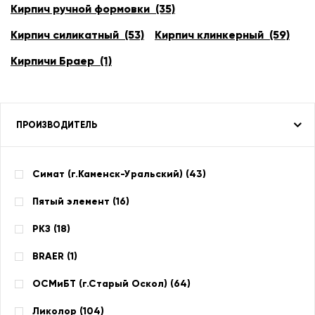
Кирпич ручной формовки (35)
Кирпич силикатный (53)
Кирпич клинкерный (59)
Кирпичи Браер (1)
ПРОИЗВОДИТЕЛЬ
Симат (г.Каменск-Уральский) (
43
)
Пятый элемент (
16
)
РКЗ (
18
)
BRAER (
1
)
ОСМиБТ (г.Старый Оскол) (
64
)
Ликолор (
104
)