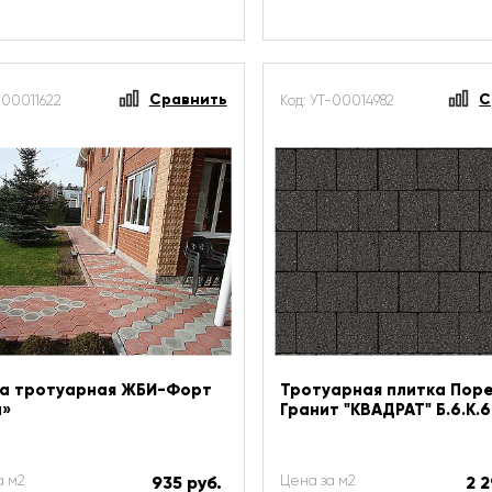
Сравнить
С
-00011622
Код: УТ-00014982
а тротуарная ЖБИ-Форт
Тротуарная плитка Пор
а»
Гранит "КВАДРАТ" Б.6.К.6
а м2
935 руб.
Цена за м2
2 2