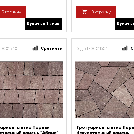
В корзину
В корзину
Купить в 1 клик
Купить 
Сравнить
С
-00015810
Код: УТ-00011506
арная плитка Поревит
Тротуарная плитка Пор
ственный камень "Абрис"
Искусственный камень