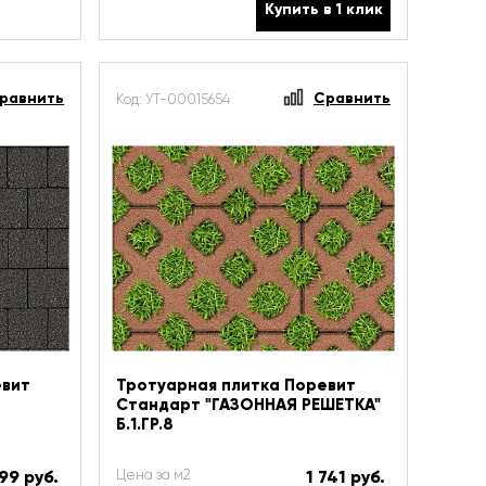
Купить в 1 клик
равнить
Сравнить
Код: УТ-00015654
евит
Тротуарная плитка Поревит
Стандарт "ГАЗОННАЯ РЕШЕТКА"
Б.1.ГР.8
99 руб.
Цена за м2
1 741 руб.