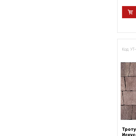
Код: УТ
Троту
Искус