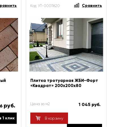
равнить
Сравнить
Код: УТ-00011620
тый
Плитка тротуарная ЖБИ-Форт
«Квадрат» 200х200х80
Цена за м2
1 045 руб.
руб.
.6
в 1 клик
В корзину