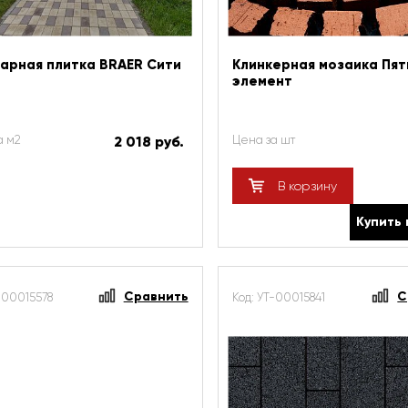
арная плитка BRAER Сити
Клинкерная мозаика Пя
элемент
а м2
2 018 руб.
Цена за шт
В корзину
Купить 
Сравнить
С
-00015578
Код: УТ-00015841