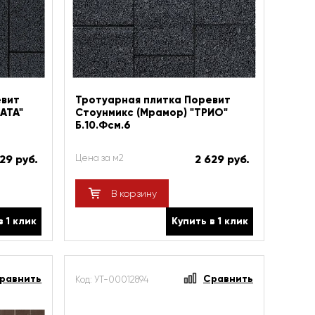
евит
Тротуарная плитка Поревит
АТА"
Стоунмикс (Мрамор) "ТРИО"
Б.10.Фсм.6
29 руб.
Цена за м2
2 629 руб.
В корзину
в 1 клик
Купить в 1 клик
равнить
Сравнить
Код: УТ-00012894