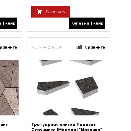
В корзину
в 1 клик
Купить в 1 клик
равнить
Сравнить
Код: УТ-00011309
евит
Тротуарная плитка Поревит
Стоунмикс (Мрамор) "Мозаика"