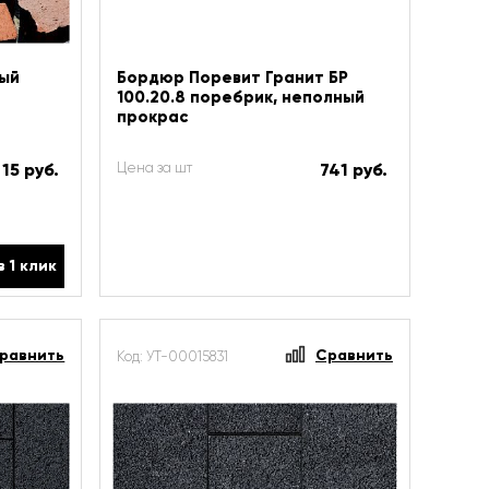
тый
Бордюр Поревит Гранит БР
100.20.8 поребрик, неполный
прокрас
15 руб.
Цена за шт
741 руб.
в 1 клик
равнить
Сравнить
Код: УТ-00015831