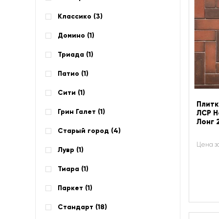
Классико (
3
)
Домино (
1
)
Триада (
1
)
Патио (
1
)
Сити (
1
)
Плитк
Грин Галет (
1
)
ЛСР Н
Лонг 
Старый город (
4
)
Цена з
Лувр (
1
)
Тиара (
1
)
Паркет (
1
)
Стандарт (
18
)