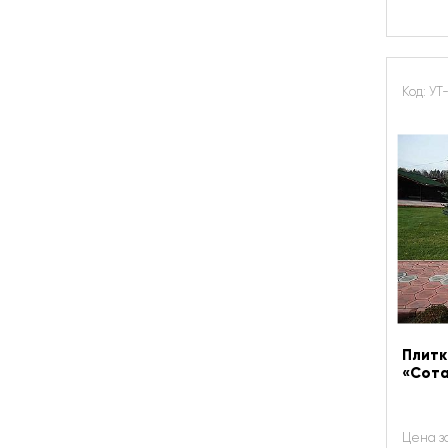
Код: УТ
Плитк
«Сот
Цена з