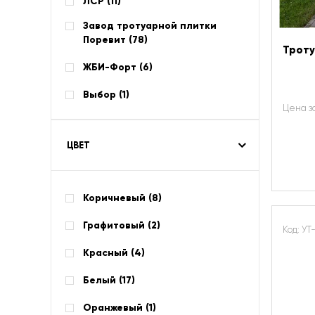
ЛСР (
11
)
Завод тротуарной плитки
Поревит (
78
)
Троту
ЖБИ-Форт (
6
)
Выбор (
1
)
Цена з
ЦВЕТ
Коричневый (
8
)
Графитовый (
2
)
Код: УТ
Красный (
4
)
Белый (
17
)
Оранжевый (
1
)