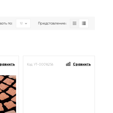
вать по:
Представление։
равнить
Сравнить
Код: УТ-00016256