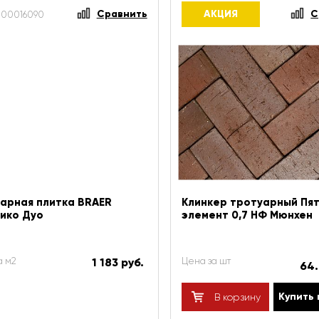
Сравнить
АКЦИЯ
С
Т-00016090
арная плитка BRAER
Клинкер тротуарный Пя
ико Дуо
элемент 0,7 НФ Мюнхен
а м2
1 183 руб.
Цена за шт
64
Купить 
В корзину