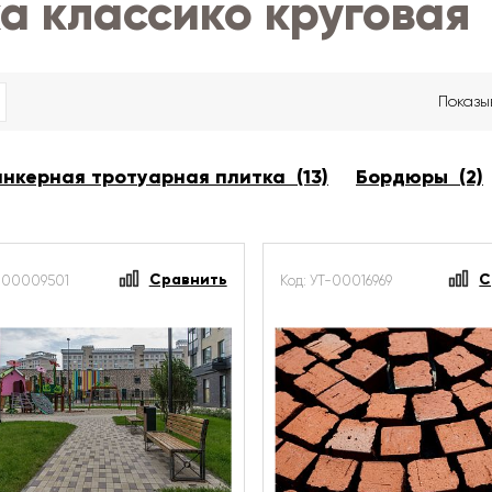
а классико круговая
Показы
нкерная тротуарная плитка (13)
Бордюры (2)
Сравнить
С
Т-00009501
Код: УТ-00016969