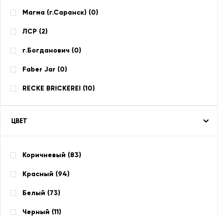
Магма (г.Саранск) (
0
)
ЛСР (
2
)
г.Богданович (
0
)
Faber Jar (
0
)
RECKE BRICKEREI (
10
)
ЦВЕТ
Коричневый (
83
)
Красный (
94
)
Белый (
73
)
Черный (
11
)