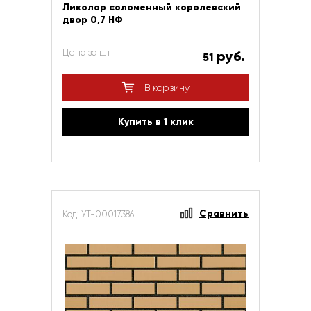
Ликолор соломенный королевский
двор 0,7 НФ
Цена за шт
руб.
51
В корзину
Купить в 1 клик
Сравнить
Код: УТ-00017386