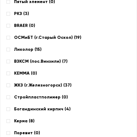
Пятый элемент (
0
)
РКЗ (
3
)
BRAER (
0
)
ОСМиБТ (г.Старый Оскол) (
19
)
Ликолор (
15
)
ВЗКСМ (пос.Винзили) (
7
)
КЕММА (
0
)
ЖКЗ (г.Железногорск) (
37
)
Стройпластполимер (
0
)
Богандинский кирпич (
4
)
Керма (
8
)
Поревит (
0
)