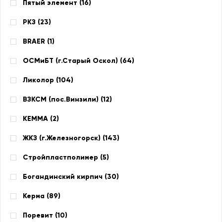
Пятый элемент (
16
)
РКЗ (
23
)
BRAER (
1
)
ОСМиБТ (г.Старый Оскол) (
64
)
Ликолор (
104
)
ВЗКСМ (пос.Винзили) (
12
)
КЕММА (
2
)
ЖКЗ (г.Железногорск) (
143
)
Стройпластполимер (
5
)
Богандинский кирпич (
30
)
Керма (
89
)
Поревит (
10
)