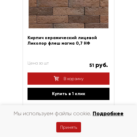
Кирпич керамический лицевой
Ликолор флеш магма 0,7 НФ
Цена за шт
руб.
51
В корзину
Купить в 1 клик
Подробнее
Мы используем файлы cookie.
Принять
Сравнить
Код: УТ-00019817