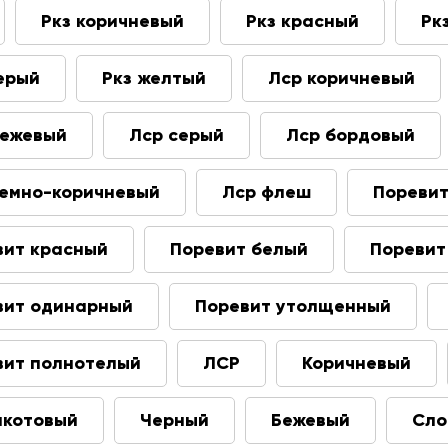
Ркз коричневый
Ркз красный
Рк
ерый
Ркз желтый
Лср коричневый
бежевый
Лср серый
Лср бордовый
темно-коричневый
Лср флеш
Пореви
вит красный
Поревит белый
Поревит
вит одинарный
Поревит утолщенный
вит полнотелый
ЛСР
Коричневый
акотовый
Черный
Бежевый
Сло