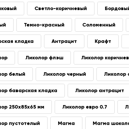
иковый
Светло-коричневый
Бордовы
ый
Темно-красный
Соломенный
рская кладка
Антрацит
Крафт
лор
Ликолор флэш
Ликолор коричне
лор белый
Ликолор черный
Ликолор 
лор баварская кладка
Ликолор антрацит
лор 250х85х65 мм
Ликолор евро 0.7
Л
лор пустотелый
Магма
Магма шокол