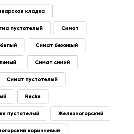
аварская кладка
гма пустотелый
Симат
 белый
Симат бежевый
еленый
Симат синий
Симат пустотелый
ный
Recke
ке пустотелый
Железногорский
огорский коричневый