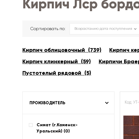
Кирпич Лср борд
Сортировать по:
Кирпич облицовочный (739)
Кирпич ке
Кирпич клинкерный (59)
Кирпичи Браер
Пустотелый рядовой (5)
Код: УТ
ПРОИЗВОДИТЕЛЬ
Симат (г.Каменск-
Уральский) (
0
)