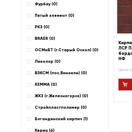
Фурбау (
0
)
Пятый элемент (
0
)
РКЗ (
0
)
BRAER (
0
)
Кирпи
ЛСР П
ОСМиБТ (г.Старый Оскол) (
0
)
бордо
НФ
Ликолор (
0
)
Цена з
ВЗКСМ (пос.Винзили) (
0
)
КЕММА (
0
)
ЖКЗ (г.Железногорск) (
0
)
Стройпластполимер (
0
)
Богандинский кирпич (
1
)
Керма (
6
)