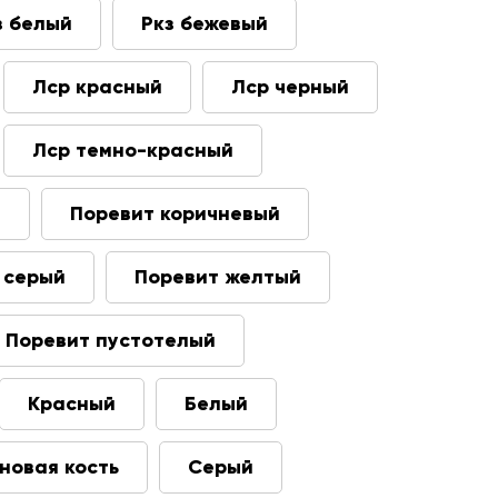
з белый
Ркз бежевый
Лср красный
Лср черный
Лср темно-красный
т
Поревит коричневый
 серый
Поревит желтый
Поревит пустотелый
Красный
Белый
новая кость
Серый