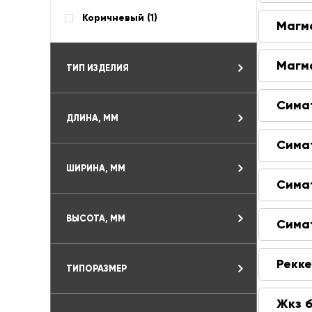
Коричневый (
1
)
Магм
Магм
ТИП ИЗДЕЛИЯ
Сима
ДЛИНА, ММ
Сима
ШИРИНА, ММ
Сима
ВЫСОТА, ММ
Сима
Рекк
ТИПОРАЗМЕР
Жкз 