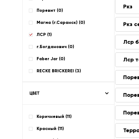
Ркз
Поревит (
0
)
Магма (г.Саранск) (
0
)
Ркз с
ЛСР (
1
)
Лср 
г.Богданович (
0
)
Faber Jar (
0
)
Лср 
RECKE BRICKEREI (
3
)
Поре
ЦВЕТ
Поре
Поре
Коричневый (
11
)
Красный (
11
)
Терр