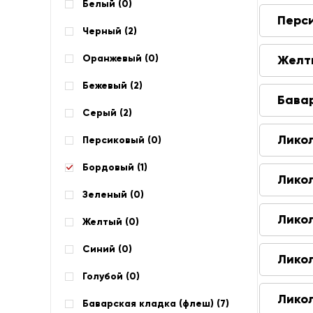
Белый (
0
)
Перс
Черный (
2
)
Оранжевый (
0
)
Желт
Бежевый (
2
)
Бава
Серый (
2
)
Лико
Персиковый (
0
)
Бордовый (
1
)
Лико
Зеленый (
0
)
Лико
Желтый (
0
)
Синий (
0
)
Лико
Голубой (
0
)
Лико
Баварская кладка (флеш) (
7
)