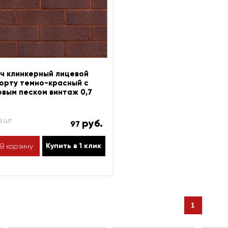
ч клинкерный лицевой
орту темно-красный с
вым песком винтаж 0,7
а шт
руб.
97
Купить в 1 клик
В корзину
1