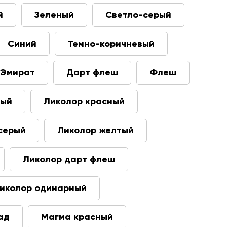
й
Зеленый
Светло-серый
Синий
Темно-коричневый
Эмират
Дарт флеш
Флеш
вый
Ликолор красный
серый
Ликолор желтый
Ликолор дарт флеш
иколор одинарный
ад
Магма красный