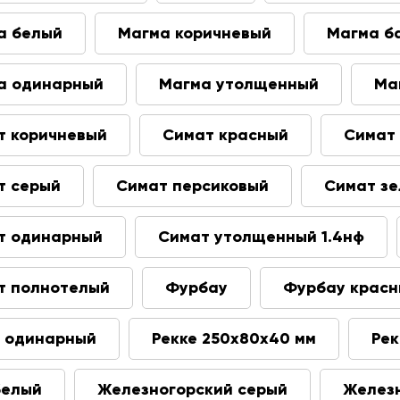
а белый
Магма коричневый
Магма б
а одинарный
Магма утолщенный
Ма
т коричневый
Симат красный
Симат
т серый
Симат персиковый
Симат з
т одинарный
Симат утолщенный 1.4нф
т полнотелый
Фурбау
Фурбау крас
е одинарный
Рекке 250х80х40 мм
Рек
белый
Железногорский серый
Железн