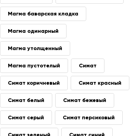
Магма баварская кладка
Магма одинарный
Магма утолщенный
Магма пустотелый
Симат
Симат коричневый
Симат красный
Симат белый
Симат бежевый
Симат серый
Симат персиковый
Симат зеленый
Симат синий