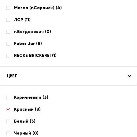
Магма (г.Саранск) (
4
)
ЛСР (
11
)
г.Богданович (
0
)
Faber Jar (
8
)
RECKE BRICKEREI (
1
)
ЦВЕТ
Коричневый (
3
)
Красный (
8
)
Белый (
3
)
Черный (
0
)