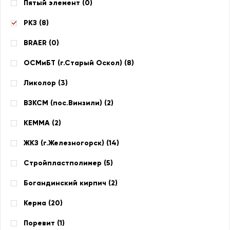
Пятый элемент (
0
)
РКЗ (
8
)
BRAER (
0
)
ОСМиБТ (г.Старый Оскол) (
8
)
Ликолор (
3
)
ВЗКСМ (пос.Винзили) (
2
)
КЕММА (
2
)
ЖКЗ (г.Железногорск) (
14
)
Стройпластполимер (
5
)
Богандинский кирпич (
2
)
Керма (
20
)
Поревит (
1
)