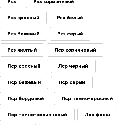
Ркз
Ркз коричневый
Ркз красный
Ркз белый
Ркз бежевый
Ркз серый
Ркз желтый
Лср коричневый
Лср красный
Лср черный
Лср бежевый
Лср серый
Лср бордовый
Лср темно-красный
Лср темно-коричневый
Лср флеш