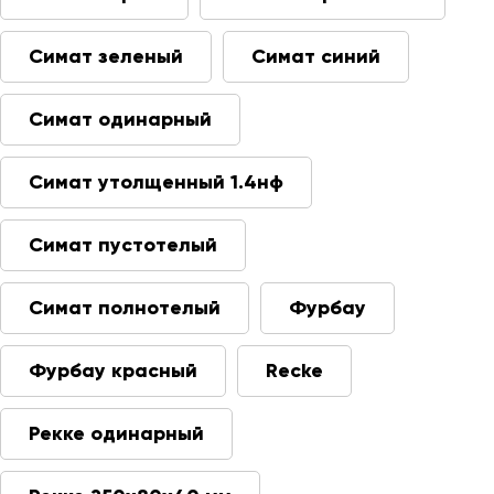
Симат зеленый
Симат синий
Симат одинарный
Симат утолщенный 1.4нф
Симат пустотелый
Симат полнотелый
Фурбау
Фурбау красный
Recke
Рекке одинарный