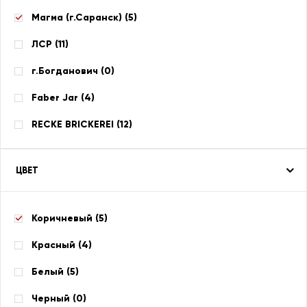
Магма (г.Саранск) (
5
)
ЛСР (
11
)
г.Богданович (
0
)
Faber Jar (
4
)
RECKE BRICKEREI (
12
)
ЦВЕТ
Коричневый (
5
)
Красный (
4
)
Белый (
5
)
Черный (
0
)