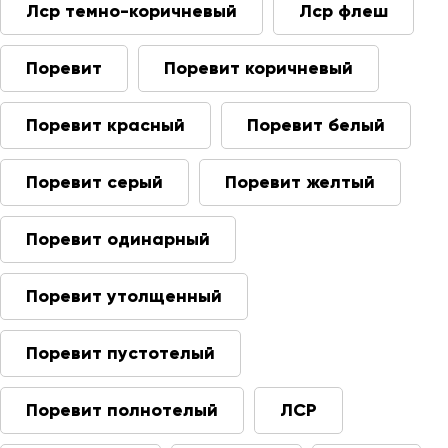
Лср темно-коричневый
Лср флеш
Поревит
Поревит коричневый
Поревит красный
Поревит белый
Поревит серый
Поревит желтый
Поревит одинарный
Поревит утолщенный
Поревит пустотелый
Поревит полнотелый
ЛСР