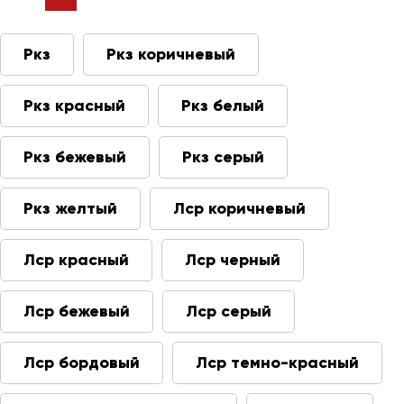
Ркз
Ркз коричневый
Ркз красный
Ркз белый
Ркз бежевый
Ркз серый
Ркз желтый
Лср коричневый
Лср красный
Лср черный
Лср бежевый
Лср серый
Лср бордовый
Лср темно-красный