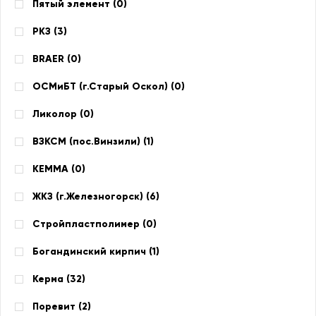
Пятый элемент (
0
)
РКЗ (
3
)
BRAER (
0
)
ОСМиБТ (г.Старый Оскол) (
0
)
Ликолор (
0
)
ВЗКСМ (пос.Винзили) (
1
)
КЕММА (
0
)
ЖКЗ (г.Железногорск) (
6
)
Стройпластполимер (
0
)
Богандинский кирпич (
1
)
Керма (
32
)
Поревит (
2
)