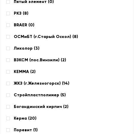
Пятый элемент (
0
)
РКЗ (
8
)
BRAER (
0
)
ОСМиБТ (г.Старый Оскол) (
8
)
Ликолор (
3
)
ВЗКСМ (пос.Винзили) (
2
)
КЕММА (
2
)
ЖКЗ (г.Железногорск) (
14
)
Стройпластполимер (
5
)
Богандинский кирпич (
2
)
Керма (
20
)
Поревит (
1
)