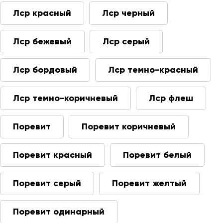
Лср красный
Лср черный
Лср бежевый
Лср серый
Лср бордовый
Лср темно-красный
Лср темно-коричневый
Лср флеш
Поревит
Поревит коричневый
Поревит красный
Поревит белый
Поревит серый
Поревит желтый
Поревит одинарный