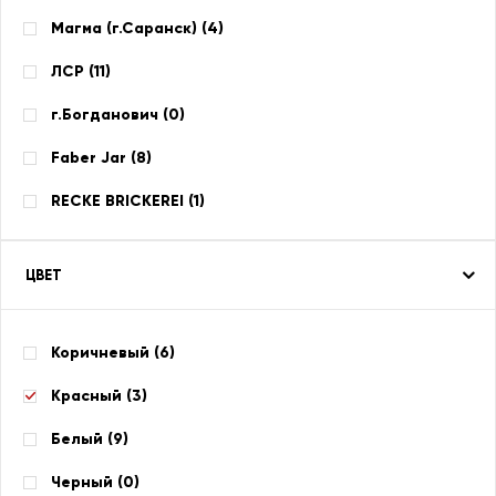
Магма (г.Саранск) (
4
)
ЛСР (
11
)
г.Богданович (
0
)
Faber Jar (
8
)
RECKE BRICKEREI (
1
)
ЦВЕТ
Коричневый (
6
)
Красный (
3
)
Белый (
9
)
Черный (
0
)