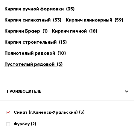
Кирпич ручной формовки (35)
Кирпич силикатный (53)
Кирпич клинкерный (59)
Кирпичи Браер (1)
Кирпич печной (18)
Кирпич строительный (15)
Полнотелый рядовой (10)
Пустотелый рядовой (5)
ПРОИЗВОДИТЕЛЬ
Симат (г.Каменск-Уральский) (
3
)
Фурбау (
2
)