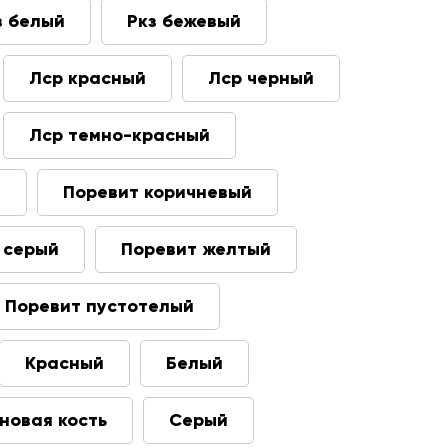
з белый
Ркз бежевый
Лср красный
Лср черный
Лср темно-красный
т
Поревит коричневый
 серый
Поревит желтый
Поревит пустотелый
Красный
Белый
новая кость
Серый