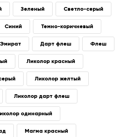
й
Зеленый
Светло-серый
Синий
Темно-коричневый
Эмират
Дарт флеш
Флеш
вый
Ликолор красный
серый
Ликолор желтый
Ликолор дарт флеш
иколор одинарный
ад
Магма красный