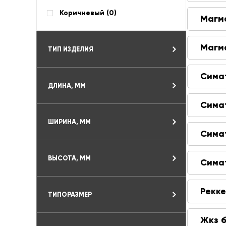
Коричневый (
0
)
Магм
Магм
ТИП ИЗДЕЛИЯ
Сима
ДЛИНА, ММ
Сима
ШИРИНА, ММ
Сима
ВЫСОТА, ММ
Сима
Рекк
ТИПОРАЗМЕР
Жкз 