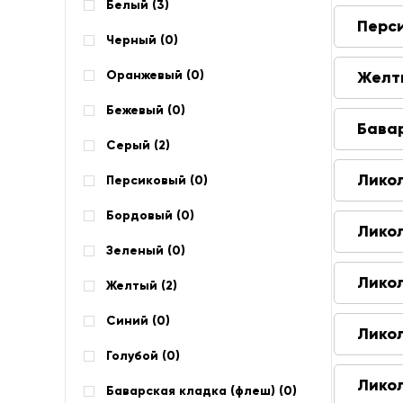
Белый (
3
)
Перс
Черный (
0
)
Оранжевый (
0
)
Желт
Бежевый (
0
)
Бава
Серый (
2
)
Лико
Персиковый (
0
)
Бордовый (
0
)
Лико
Зеленый (
0
)
Лико
Желтый (
2
)
Синий (
0
)
Лико
Голубой (
0
)
Лико
Баварская кладка (флеш) (
0
)