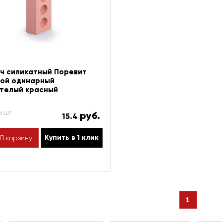
ч силикатный Поревит
ой одинарный
телый красный
а шт
руб.
15.4
Купить в 1 клик
В корзину
1