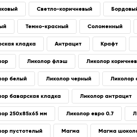
иковый
Светло-коричневый
Бордовы
ый
Темно-красный
Соломенный
рская кладка
Антрацит
Крафт
лор
Ликолор флэш
Ликолор коричне
лор белый
Ликолор черный
Ликолор 
лор баварская кладка
Ликолор антрацит
лор 250х85х65 мм
Ликолор евро 0.7
Л
лор пустотелый
Магма
Магма шокол