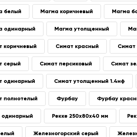
а белый
Магма коричневый
Магма б
а одинарный
Магма утолщенный
Ма
т коричневый
Симат красный
Симат
т серый
Симат персиковый
Симат з
т одинарный
Симат утолщенный 1.4нф
т полнотелый
Фурбау
Фурбау крас
е одинарный
Рекке 250х80х40 мм
Рек
белый
Железногорский серый
Железн