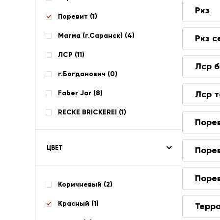
Ркз
Поревит (
1
)
Магма (г.Саранск) (
4
)
Ркз с
ЛСР (
11
)
Лср 
г.Богданович (
0
)
Faber Jar (
8
)
Лср 
RECKE BRICKEREI (
1
)
Поре
ЦВЕТ
Поре
Поре
Коричневый (
2
)
Красный (
1
)
Терр