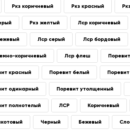
Ркз коричневый
Ркз красный
Рк
ерый
Ркз желтый
Лср коричневый
бежевый
Лср серый
Лср бордовый
темно-коричневый
Лср флеш
Пореви
вит красный
Поревит белый
Поревит
вит одинарный
Поревит утолщенный
вит полнотелый
ЛСР
Коричневый
акотовый
Черный
Бежевый
Сло