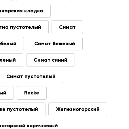
аварская кладка
гма пустотелый
Симат
 белый
Симат бежевый
еленый
Симат синий
Симат пустотелый
ный
Recke
ке пустотелый
Железногорский
огорский коричневый