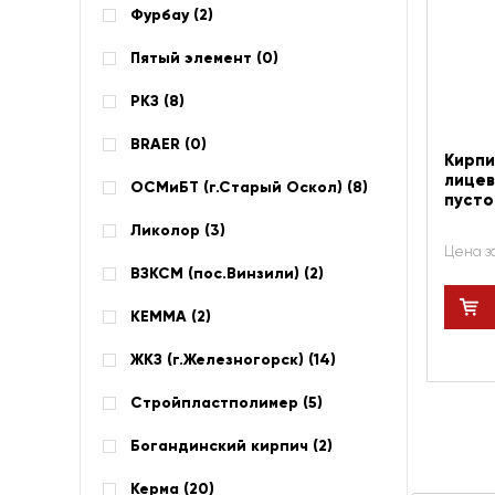
Фурбау (
2
)
Пятый элемент (
0
)
РКЗ (
8
)
BRAER (
0
)
Кирпи
лицев
ОСМиБТ (г.Старый Оскол) (
8
)
пусто
Ликолор (
3
)
Цена з
ВЗКСМ (пос.Винзили) (
2
)
КЕММА (
2
)
ЖКЗ (г.Железногорск) (
14
)
Стройпластполимер (
5
)
Богандинский кирпич (
2
)
Керма (
20
)