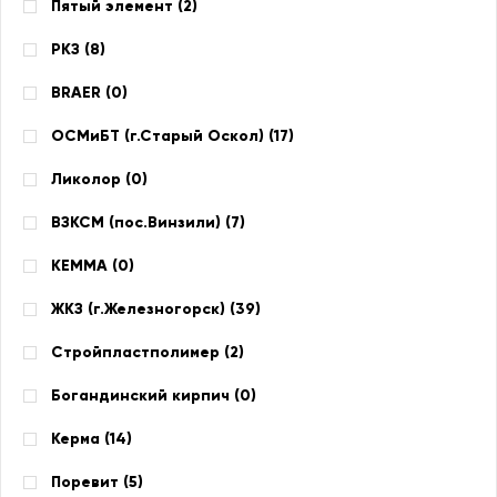
Пятый элемент (
2
)
РКЗ (
8
)
BRAER (
0
)
ОСМиБТ (г.Старый Оскол) (
17
)
Ликолор (
0
)
ВЗКСМ (пос.Винзили) (
7
)
КЕММА (
0
)
ЖКЗ (г.Железногорск) (
39
)
Стройпластполимер (
2
)
Богандинский кирпич (
0
)
Керма (
14
)
Поревит (
5
)