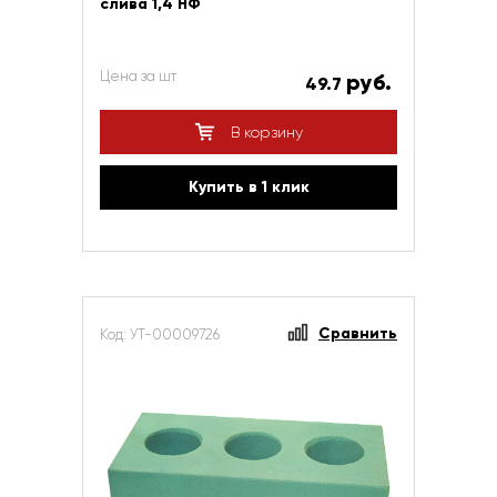
слива 1,4 НФ
Цена за шт
руб.
49.7
В корзину
Купить в 1 клик
Сравнить
Код: УТ-00009726