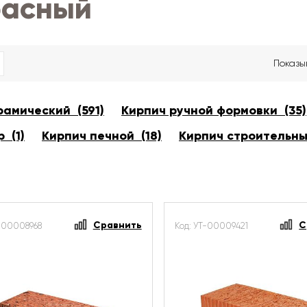
расный
Показы
рамический (591)
Кирпич ручной формовки (35)
 (1)
Кирпич печной (18)
Кирпич строительны
Сравнить
С
Т-00008968
Код: УТ-00009421