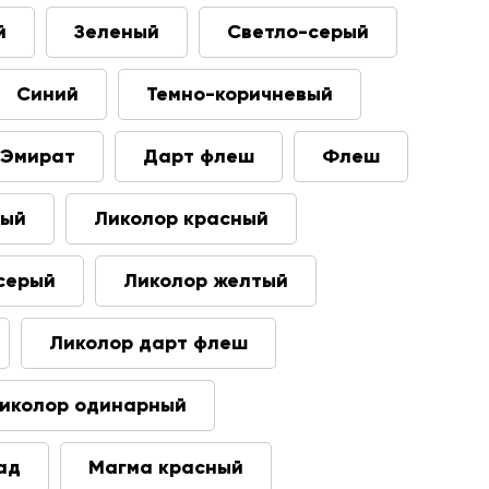
й
Зеленый
Светло-серый
Синий
Темно-коричневый
Эмират
Дарт флеш
Флеш
вый
Ликолор красный
серый
Ликолор желтый
Ликолор дарт флеш
иколор одинарный
ад
Магма красный