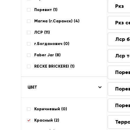
Ркз
Поревит (
1
)
Магма (г.Саранск) (
4
)
Ркз с
ЛСР (
11
)
Лср 
г.Богданович (
0
)
Faber Jar (
8
)
Лср 
RECKE BRICKEREI (
1
)
Поре
ЦВЕТ
Поре
Поре
Коричневый (
0
)
Красный (
2
)
Терр