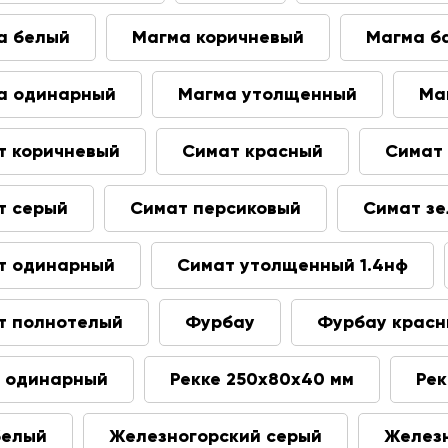
а белый
Магма коричневый
Магма б
а одинарный
Магма утолщенный
Ма
т коричневый
Симат красный
Симат
т серый
Симат персиковый
Симат з
т одинарный
Симат утолщенный 1.4нф
т полнотелый
Фурбау
Фурбау крас
е одинарный
Рекке 250х80х40 мм
Рек
белый
Железногорский серый
Железн