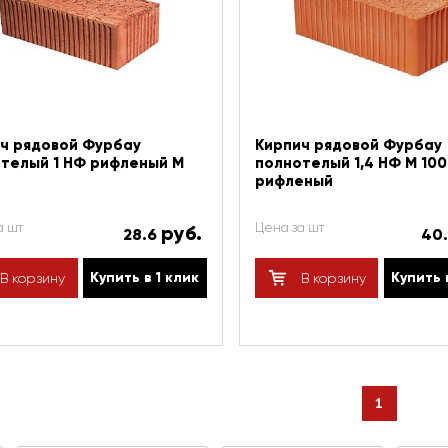
ч рядовой Фурбау
Кирпич рядовой Фурбау
телый 1 НФ рифленый М
полнотелый 1,4 НФ М 10
рифленый
а шт
Цена за шт
руб.
28.6
40
Купить в 1 клик
Купить 
В корзину
В корзину
1