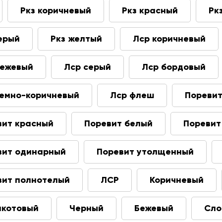
Ркз коричневый
Ркз красный
Рк
ерый
Ркз желтый
Лср коричневый
бежевый
Лср серый
Лср бордовый
темно-коричневый
Лср флеш
Пореви
вит красный
Поревит белый
Поревит
вит одинарный
Поревит утолщенный
вит полнотелый
ЛСР
Коричневый
акотовый
Черный
Бежевый
Сло