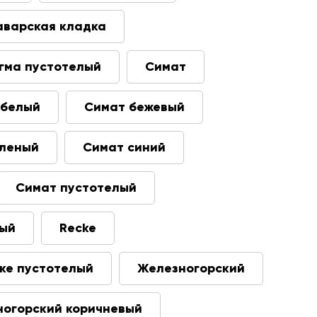
аварская кладка
гма пустотелый
Симат
 белый
Симат бежевый
еленый
Симат синий
Симат пустотелый
ный
Recke
ке пустотелый
Железногорский
огорский коричневый