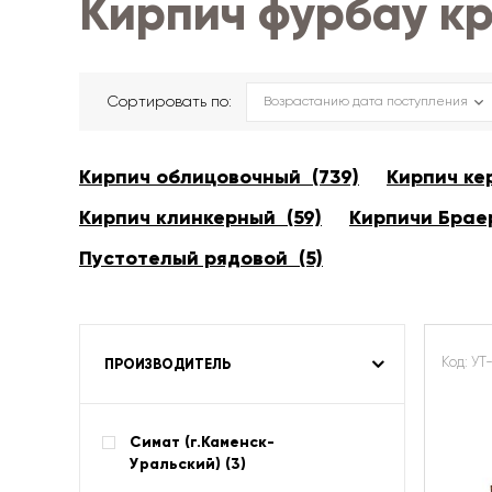
Кирпич фурбау к
Сортировать по:
Кирпич облицовочный (739)
Кирпич ке
Кирпич клинкерный (59)
Кирпичи Браер
Пустотелый рядовой (5)
Код: У
ПРОИЗВОДИТЕЛЬ
Симат (г.Каменск-
Уральский) (
3
)