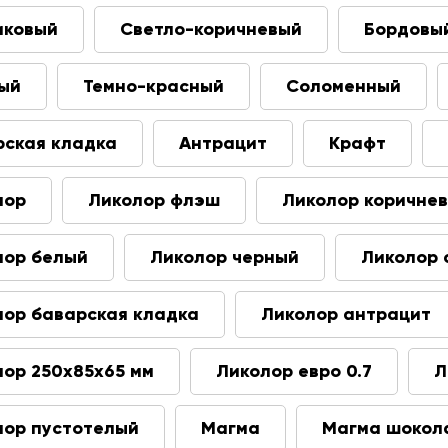
иковый
Светло-коричневый
Бордовы
ый
Темно-красный
Соломенный
рская кладка
Антрацит
Крафт
лор
Ликолор флэш
Ликолор коричне
лор белый
Ликолор черный
Ликолор 
лор баварская кладка
Ликолор антрацит
лор 250х85х65 мм
Ликолор евро 0.7
Л
лор пустотелый
Магма
Магма шокол