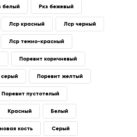
з белый
Ркз бежевый
Лср красный
Лср черный
Лср темно-красный
т
Поревит коричневый
 серый
Поревит желтый
Поревит пустотелый
Красный
Белый
новая кость
Серый