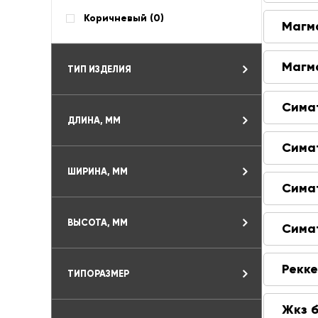
Коричневый (
0
)
Магм
Магм
ТИП ИЗДЕЛИЯ
Сима
ДЛИНА, ММ
Сима
ШИРИНА, ММ
Сима
ВЫСОТА, ММ
Сима
Рекк
ТИПОРАЗМЕР
Жкз 