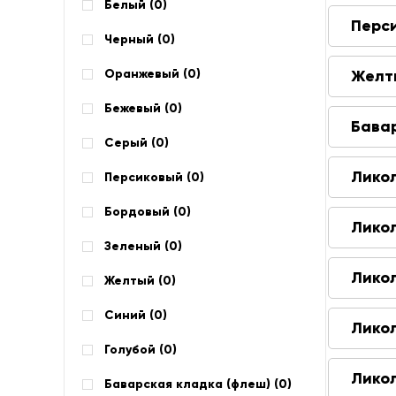
Белый (
0
)
Перс
Черный (
0
)
Оранжевый (
0
)
Желт
Бежевый (
0
)
Бава
Серый (
0
)
Лико
Персиковый (
0
)
Бордовый (
0
)
Лико
Зеленый (
0
)
Лико
Желтый (
0
)
Синий (
0
)
Лико
Голубой (
0
)
Лико
Баварская кладка (флеш) (
0
)