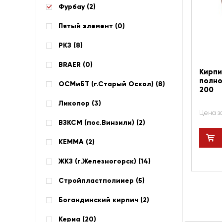
Фурбау (
2
)
Пятый элемент (
0
)
РКЗ (
8
)
BRAER (
0
)
Кирпи
полно
ОСМиБТ (г.Старый Оскол) (
8
)
200
Ликолор (
3
)
Цена з
ВЗКСМ (пос.Винзили) (
2
)
КЕММА (
2
)
ЖКЗ (г.Железногорск) (
14
)
Стройпластполимер (
5
)
Богандинский кирпич (
2
)
Керма (
20
)