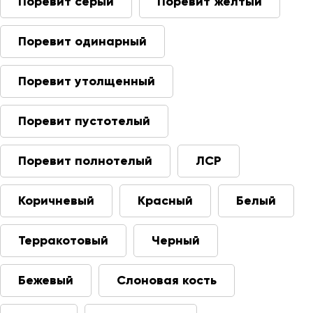
Поревит серый
Поревит желтый
Поревит одинарный
Поревит утолщенный
Поревит пустотелый
Поревит полнотелый
ЛСР
Коричневый
Красный
Белый
Терракотовый
Черный
Бежевый
Слоновая кость