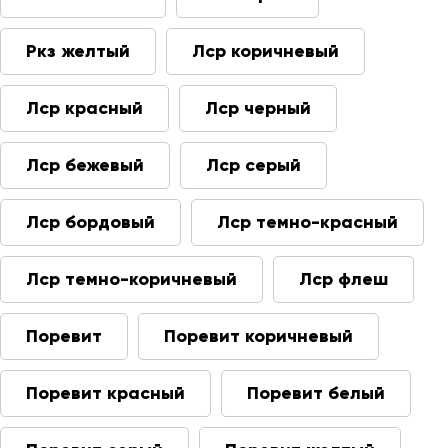
Ркз желтый
Лср коричневый
Лср красный
Лср черный
Лср бежевый
Лср серый
Лср бордовый
Лср темно-красный
Лср темно-коричневый
Лср флеш
Поревит
Поревит коричневый
Поревит красный
Поревит белый