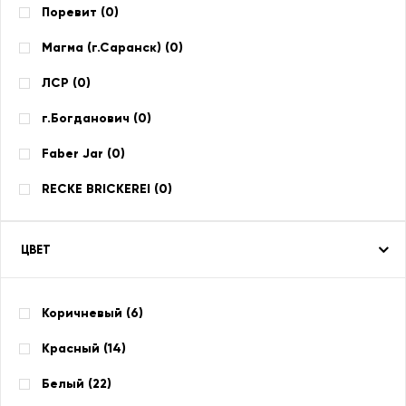
Поревит (
0
)
Магма (г.Саранск) (
0
)
ЛСР (
0
)
г.Богданович (
0
)
Faber Jar (
0
)
RECKE BRICKEREI (
0
)
ЦВЕТ
Коричневый (
6
)
Красный (
14
)
Белый (
22
)