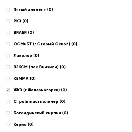
Пятый элемент (
0
)
РКЗ (
0
)
BRAER (
0
)
ОСМиБТ (г.Старый Оскол) (
0
)
Ликолор (
0
)
ВЗКСМ (пос.Винзили) (
0
)
КЕММА (
0
)
ЖКЗ (г.Железногорск) (
0
)
Стройпластполимер (
0
)
Богандинский кирпич (
0
)
Керма (
0
)