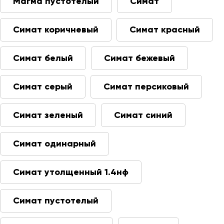
Магма пустотелый
Симат
Симат коричневый
Симат красный
Симат белый
Симат бежевый
Симат серый
Симат персиковый
Симат зеленый
Симат синий
Симат одинарный
Симат утолщенный 1.4нф
Симат пустотелый