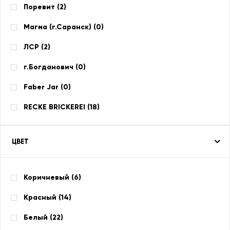
Поревит (
2
)
Магма (г.Саранск) (
0
)
ЛСР (
2
)
г.Богданович (
0
)
Faber Jar (
0
)
RECKE BRICKEREI (
18
)
ЦВЕТ
Коричневый (
6
)
Красный (
14
)
Белый (
22
)