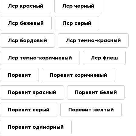
Лср красный
Лср черный
Лср бежевый
Лср серый
Лср бордовый
Лср темно-красный
Лср темно-коричневый
Лср флеш
Поревит
Поревит коричневый
Поревит красный
Поревит белый
Поревит серый
Поревит желтый
Поревит одинарный