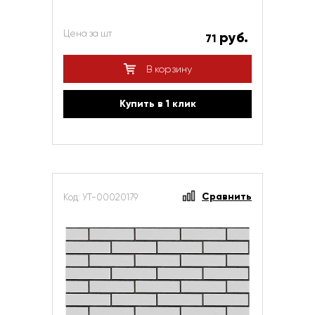
Цена за шт
руб.
71
В корзину
Купить в 1 клик
Сравнить
Код: УТ-00020179