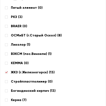
Пятый элемент (
0
)
РКЗ (
3
)
BRAER (
0
)
ОСМиБТ (г.Старый Оскол) (
8
)
Ликолор (
1
)
ВЗКСМ (пос.Винзили) (
1
)
КЕММА (
0
)
ЖКЗ (г.Железногорск) (
13
)
Стройпластполимер (
0
)
Богандинский кирпич (
13
)
Керма (
7
)