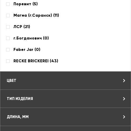
Поревит (
5
)
Магма (г.Саранск) (
11
)
ЛСР (
21
)
г.Богданович (
0
)
Faber Jar (
0
)
RECKE BRICKEREI (
43
)
ЦВЕТ
ТИП ИЗДЕЛИЯ
ДЛИНА, ММ