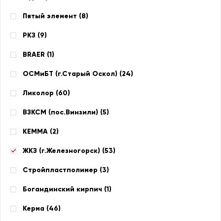
Пятый элемент (
8
)
РКЗ (
9
)
BRAER (
1
)
ОСМиБТ (г.Старый Оскол) (
24
)
Ликолор (
60
)
ВЗКСМ (пос.Винзили) (
5
)
КЕММА (
2
)
ЖКЗ (г.Железногорск) (
53
)
Стройпластполимер (
3
)
Богандинский кирпич (
1
)
Керма (
46
)